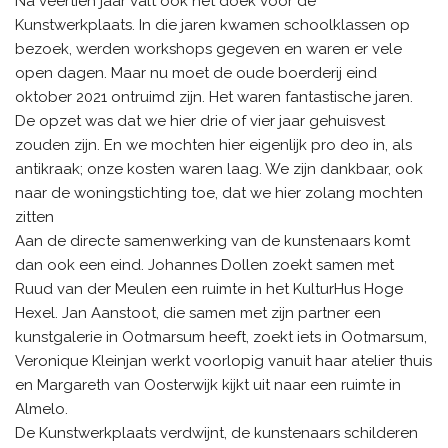
Na veertien jaar valt ook het doek voor de
Kunstwerkplaats. In die jaren kwamen schoolklassen op
bezoek, werden workshops gegeven en waren er vele
open dagen.
Maar nu moet de oude boerderij eind
oktober 2021 ontruimd zijn.
Het waren fantastische jaren.
De opzet was dat we hier drie of vier jaar gehuisvest
zouden zijn. En we mochten hier eigenlijk pro deo in, als
antikraak; onze kosten waren laag. We zijn dankbaar, ook
naar de woningstichting toe, dat we hier zolang mochten
zitten
Aan de directe samenwerking van de kunstenaars komt
dan ook een eind. Johannes Dollen zoekt samen met
Ruud van der Meulen een ruimte in het KulturHus Hoge
Hexel. Jan Aanstoot, die samen met zijn partner een
kunstgalerie in Ootmarsum heeft, zoekt iets in Ootmarsum,
Veronique Kleinjan werkt voorlopig vanuit haar atelier thuis
en Margareth van Oosterwijk kijkt uit naar een ruimte in
Almelo.
De Kunstwerkplaats verdwijnt, de kunstenaars schilderen